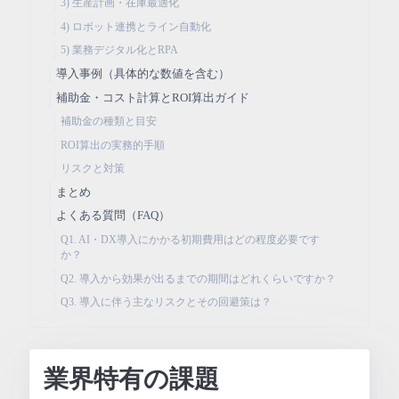
3) 生産計画・在庫最適化
4) ロボット連携とライン自動化
5) 業務デジタル化とRPA
導入事例（具体的な数値を含む）
補助金・コスト計算とROI算出ガイド
補助金の種類と目安
ROI算出の実務的手順
リスクと対策
まとめ
よくある質問（FAQ）
Q1. AI・DX導入にかかる初期費用はどの程度必要です
か？
Q2. 導入から効果が出るまでの期間はどれくらいですか？
Q3. 導入に伴う主なリスクとその回避策は？
業界特有の課題