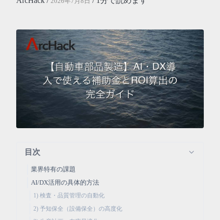
ArcHack /
/ 1分で読めます
2026年7月8日
目次
業界特有の課題
AI/DX活用の具体的方法
1) 検査・品質管理の自動化
2) 予知保全（設備保全）の高度化